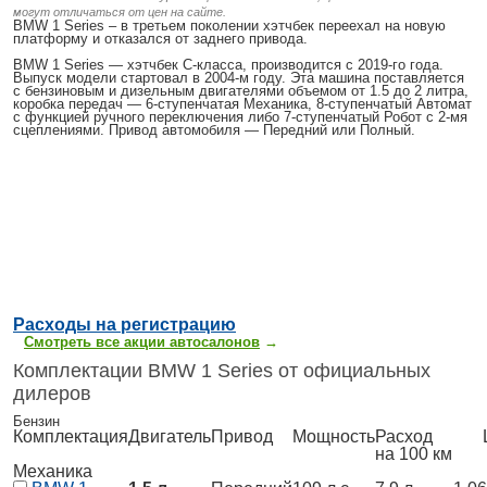
могут отличаться от цен на сайте.
BMW 1 Series
– в третьем поколении хэтчбек переехал на новую
платформу и отказался от заднего привода.
BMW 1 Series
— хэтчбек C-класса, производится с 2019-го года.
Выпуск модели стартовал в 2004-м году. Эта машина поставляется
с бензиновым и дизельным двигателями объемом от 1.5 до 2 литра,
коробка передач — 6-ступенчатая Механика, 8-ступенчатый Автомат
с функцией ручного переключения либо 7-ступенчатый Робот с 2-мя
сцеплениями. Привод автомобиля — Передний или Полный.
Р
асходы на регистрацию
Смотреть все акции автосалонов
→
Комплектации BMW 1 Series от официальных
дилеров
Бензин
Комплектация
Двигатель
Привод
Мощность
Расход
Ц
на 100 км
Механика