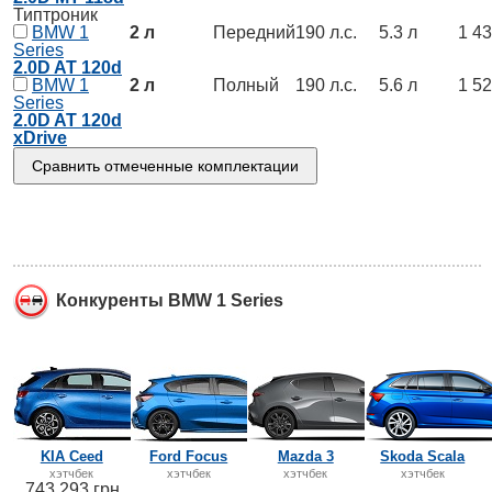
Типтроник
BMW 1
2 л
Передний
190 л.с.
5.3 л
1 43
Series
2.0D AT 120d
BMW 1
2 л
Полный
190 л.с.
5.6 л
1 52
Series
2.0D AT 120d
xDrive
Конкуренты BMW 1 Series
KIA Ceed
Ford Focus
Mazda 3
Skoda Scala
хэтчбек
хэтчбек
хэтчбек
хэтчбек
743 293 грн