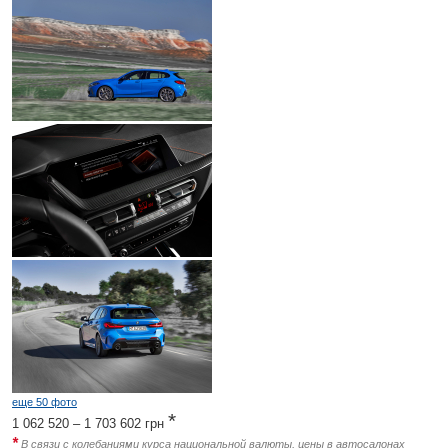
еще 50 фото
*
1 062 520 – 1 703 602
грн
*
В связи с колебаниями курса национальной валюты, цены в автосалонах