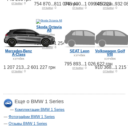
отзывы
: 0
754 870...811 079 грн
946 400...1 099 410 грн
605 222...932 0
отзывы
: 0
отзывы
: 0
отзывы
: 0
Skoda Octavia
A8
хэтчбек
758 414...1 254 734 грн
отзывы
: 8
Mercedes-Benz
SEAT Leon
Volkswagen Golf
A-Class
VIII
хэтчбек
хэтчбек
хэтчбек
795 893...1 026 622 грн
1 207 213...2 601 227 грн
910 368...1 215
отзывы
: 0
отзывы
: 0
отзывы
: 0
Еще о BMW 1 Series
Комплектации BMW 1 Series
Фотографии BMW 1 Series
Отзывы BMW 1 Series