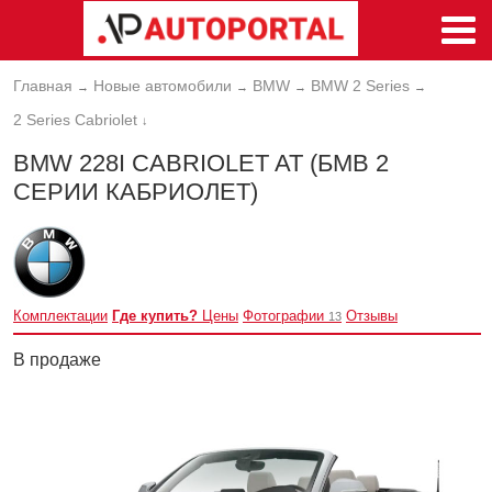
Главная
Новые автомобили
BMW
BMW 2 Series
→
→
→
→
2 Series Cabriolet
↓
BMW 228I CABRIOLET AT (БМВ 2
СЕРИИ КАБРИОЛЕТ)
Комплектации
Где купить?
Цены
Фотографии
Отзывы
13
В продаже