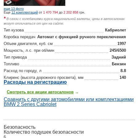
еще 13 фото
Еще
12 комплектаций
от
1 470 794
до
2 202 858
грн.
*
В связи с колебаниями курса национальной валюты, цены в автосалонах
могут отличаться от цен на сайте.
Тип кузова
Кабриолет
Коробка передач
Автомат с функцией ручного переключения
Объем двигателя, куб. см
1997
Мощность, л.с. при об/мин
245/6500
Тип привода
Задний
Топливо
Бензин
Расход по городу, л
8.8
Клиренс (высота дорожного просвета), мм
140
Р
асходы на регистрацию
Смотреть все акции автосалонов
→
Сравнить с другими автомобилями или комплектациями
BMW 2 Series Cabriolet
Безопасность
Количество подушек безопасности
6