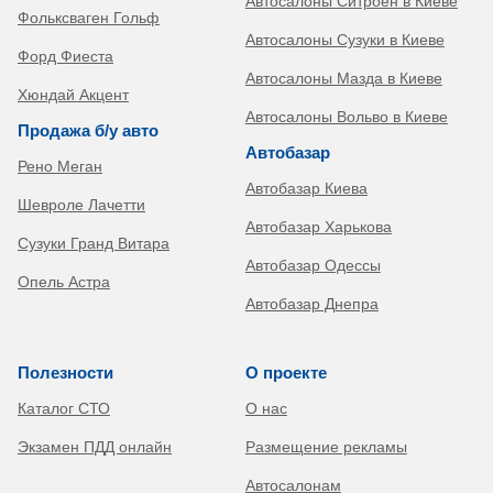
Автосалоны Ситроен в Киеве
Фольксваген Гольф
Автосалоны Сузуки в Киеве
Форд Фиеста
Автосалоны Мазда в Киеве
Хюндай Акцент
Автосалоны Вольво в Киеве
Продажа б/у авто
Автобазар
Рено Меган
Автобазар Киева
Шевроле Лачетти
Автобазар Харькова
Сузуки Гранд Витара
Автобазар Одессы
Опель Астра
Автобазар Днепра
Полезности
О проекте
Каталог СТО
О нас
Экзамен ПДД онлайн
Размещение рекламы
Автосалонам