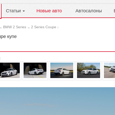
Статьи
Новые авто
Автосалоны
BMW 2 Series
2 Series Coupe
→
→
↓
pe купе
л