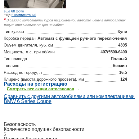
еще 68 фото
Еще
6 комплектаций
*
В связи с колебаниями курса национальной валюты, цены в автосалонах
могут отличаться от цен на сайте.
Тип кузова
Купе
Коробка передач
Автомат с функцией ручного переключения
Объем двигателя, куб. см
4395
Мощность, л.с. при об/мин
407/5500-6400
Тип привода
Полный
Топливо
Бензин
Расход по городу, л
16.5
Клиренс (высота дорожного просвета), мм
124
Р
асходы на регистрацию
Смотреть все акции автосалонов
→
Сравнить с другими автомобилями или комплектациями
BMW 6 Series Coupe
Безопасность
Количество подушек безопасности
6
Подушки безопасности