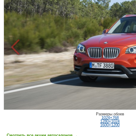
Размеры обоев
1024×768
1280×1024
1600×1200
Смотреть все акции автосалонов
→