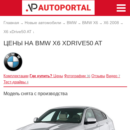
Главная
Новые автомобили
BMW
BMW X6
X6 2008
→
→
→
→
→
X6 xDrive50 AT
↓
ЦЕНЫ НА BMW X6 XDRIVE50 AT
Комплектации
Где купить?
Цены
Фотографии
Отзывы
Видео
36
7
Тест-драйвы
4
Модель снята с производства