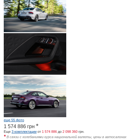
еще 55 фото
*
1 574 886
грн
Еще
3 комплектации
от
1 574 886
до
2 098 360
грн.
*
В связи с колебаниями курса национальной валюты, цены в автосалонах