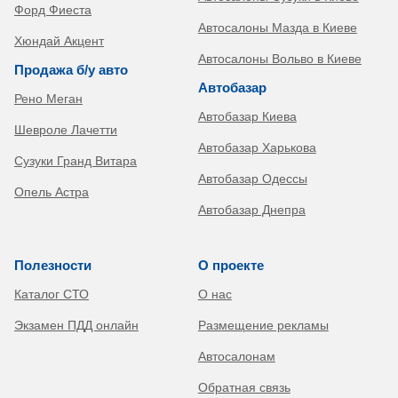
Форд Фиеста
Автосалоны Мазда в Киеве
Хюндай Акцент
Автосалоны Вольво в Киеве
Продажа б/у авто
Автобазар
Рено Меган
Автобазар Киева
Шевроле Лачетти
Автобазар Харькова
Сузуки Гранд Витара
Автобазар Одессы
Опель Астра
Автобазар Днепра
Полезности
О проекте
Каталог СТО
О нас
Экзамен ПДД онлайн
Размещение рекламы
Автосалонам
Обратная связь