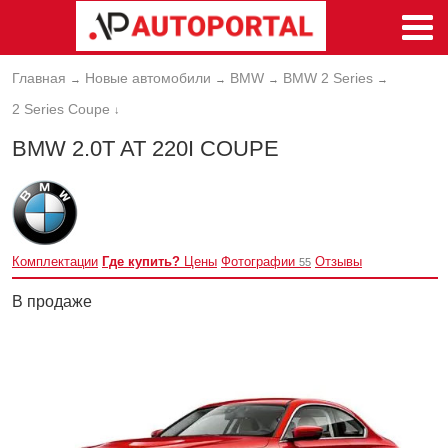
Главная
Новые автомобили
BMW
BMW 2 Series
→
→
→
→
2 Series Coupe
↓
BMW 2.0T AT 220I COUPE
Комплектации
Где купить?
Цены
Фотографии
Отзывы
55
В продаже